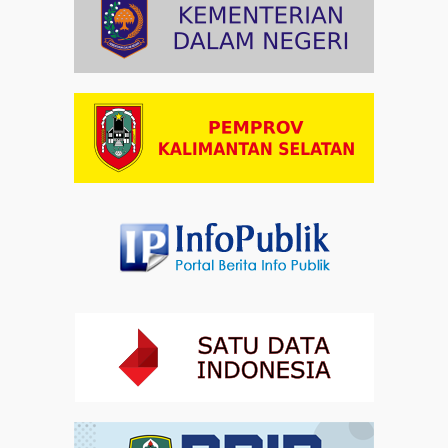
Paduan Suara yang Menyatukan Harapan untuk
Indonesia
Artikel
03-08-2026 08:52
Dalam Zikir dan Doa Kebangsaan, Tio Menemukan
Makna Keberagaman
Artikel
01-08-2026 18:00
Profil Enam Pemuka Agama Pembaca Doa
Kebangsaan di Monas
Artikel
31-07-2026 16:04
Staf Khusus Menteri Investasi dan Hilirisasi/BKPM:
Investasi Inklusif Dimulai dari Mengubah Cara
Pandang terhadap Penyandang Disabilitas