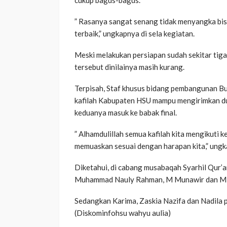
” Rasanya sangat senang tidak menyangka bisa
terbaik,” ungkapnya di sela kegiatan.
Meski melakukan persiapan sudah sekitar tiga
tersebut dinilainya masih kurang.
Terpisah, Staf khusus bidang pembangunan B
kafilah Kabupaten HSU mampu mengirimkan dua
keduanya masuk ke babak final.
” Alhamdulillah semua kafilah kita mengikuti k
memuaskan sesuai dengan harapan kita,” ung
Diketahui, di cabang musabaqah Syarhil Qur’an
Muhammad Nauly Rahman, M Munawir dan M Za
Sedangkan Karima, Zaskia Nazifa dan Nadila 
(Diskominfohsu wahyu aulia)