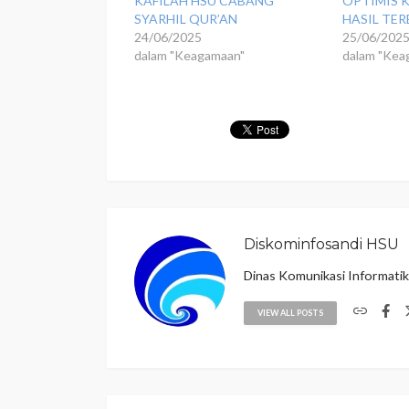
KAFILAH HSU CABANG
OPTIMIS K
SYARHIL QUR’AN
HASIL TER
24/06/2025
25/06/202
dalam "Keagamaan"
dalam "Kea
Diskominfosandi HSU
Dinas Komunikasi Informati
VIEW ALL POSTS