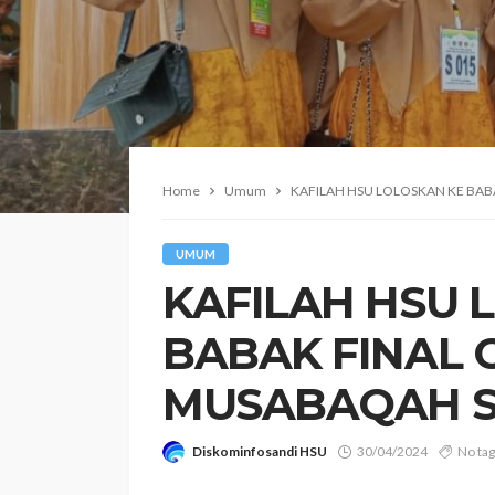
Home
Umum
KAFILAH HSU LOLOSKAN KE BAB
UMUM
KAFILAH HSU 
BABAK FINAL
MUSABAQAH S
Diskominfosandi HSU
30/04/2024
No ta