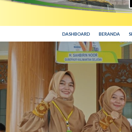
DASHBOARD
BERANDA
S