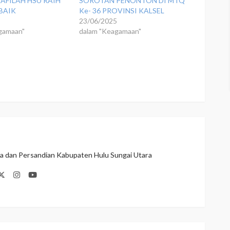
AFILAH HSU RAIH
SOROTAN PENONTON DI MTQ
BAIK
Ke- 36 PROVINSI KALSEL
5
23/06/2025
gamaan"
dalam "Keagamaan"
ka dan Persandian Kabupaten Hulu Sungai Utara