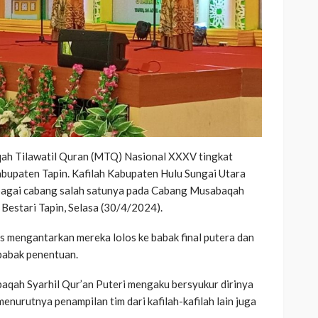
ah Tilawatil Quran (MTQ) Nasional XXXV tingkat
abupaten Tapin. Kafilah Kabupaten Hulu Sungai Utara
rbagai cabang salah satunya pada Cabang Musabaqah
 Bestari Tapin, Selasa (30/4/2024).
s mengantarkan mereka lolos ke babak final putera dan
 babak penentuan.
aqah Syarhil Qur’an Puteri mengaku bersyukur dirinya
menurutnya penampilan tim dari kafilah-kafilah lain juga