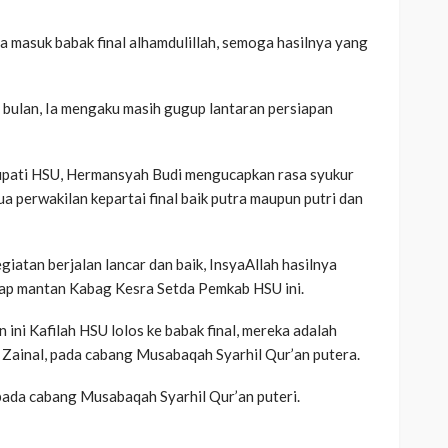
 masuk babak final alhamdulillah, semoga hasilnya yang
 bulan, Ia mengaku masih gugup lantaran persiapan
upati HSU, Hermansyah Budi mengucapkan rasa syukur
 perwakilan kepartai final baik putra maupun putri dan
egiatan berjalan lancar dan baik, InsyaAllah hasilnya
kap mantan Kabag Kesra Setda Pemkab HSU ini.
 ini Kafilah HSU lolos ke babak final, mereka adalah
inal, pada cabang Musabaqah Syarhil Qur’an putera.
pada cabang Musabaqah Syarhil Qur’an puteri.