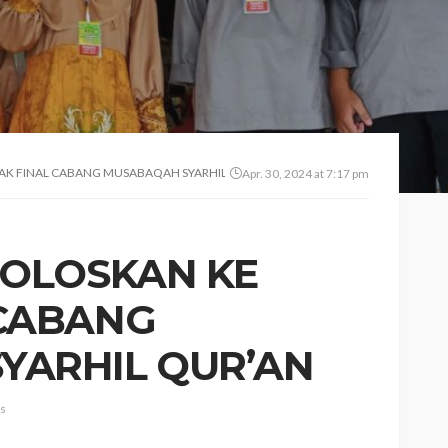
AK FINAL CABANG MUSABAQAH SYARHIL QUR’AN
Apr. 30, 2024 at 7:17 pm
LOLOSKAN KE
 CABANG
YARHIL QUR’AN
gs