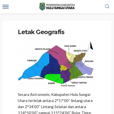
Home
Letak Geografis
Letak Geografis
Secara Astronomis, Kabupaten Hulu Sungai
Utara terletak antara 2°17’00″ lintang utara
dan 2°34’00” Lintang Selatan dan antara
114°50’00” sampai 115°24’00” Bujur Timur.