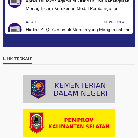
Apresiasi Tokoh Agama di Zikir dan Doa Kebangsaan,
Menag Bicara Kerukunan Modal Pembangunan
Artikel
03-08-2026 09:49
Hadiah Al-Qur'an untuk Mereka yang Menghadiahkan
Kemerdekaan
Artikel
03-08-2026 09:42
Ini Teks Lengkap Doa Kebangsaan Umat Kristen
LINK TERKAIT
Protestan di Monas
Artikel
03-08-2026 09:38
Paduan Suara yang Menyatukan Harapan untuk
Indonesia
Artikel
03-08-2026 08:52
Dalam Zikir dan Doa Kebangsaan, Tio Menemukan
Makna Keberagaman
Artikel
01-08-2026 18:00