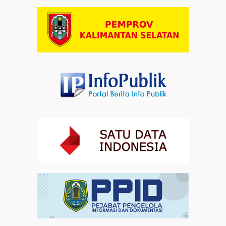
Artikel
03-08-2026 08:52
Dalam Zikir dan Doa Kebangsaan, Tio Menemukan
Makna Keberagaman
Artikel
01-08-2026 18:00
Profil Enam Pemuka Agama Pembaca Doa
Kebangsaan di Monas
Artikel
31-07-2026 16:04
Staf Khusus Menteri Investasi dan Hilirisasi/BKPM:
Investasi Inklusif Dimulai dari Mengubah Cara
Pandang terhadap Penyandang Disabilitas