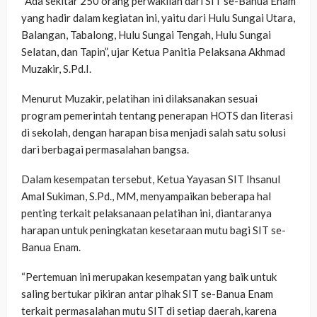
“Ada sekitar 250 orang perwakilan dari SIT se-Banua Enam
yang hadir dalam kegiatan ini, yaitu dari Hulu Sungai Utara,
Balangan, Tabalong, Hulu Sungai Tengah, Hulu Sungai
Selatan, dan Tapin”, ujar Ketua Panitia Pelaksana Akhmad
Muzakir, S.Pd.I.
Menurut Muzakir, pelatihan ini dilaksanakan sesuai
program pemerintah tentang penerapan HOTS dan literasi
di sekolah, dengan harapan bisa menjadi salah satu solusi
dari berbagai permasalahan bangsa.
Dalam kesempatan tersebut, Ketua Yayasan SIT Ihsanul
Amal Sukiman, S.Pd., MM, menyampaikan beberapa hal
penting terkait pelaksanaan pelatihan ini, diantaranya
harapan untuk peningkatan kesetaraan mutu bagi SIT se-
Banua Enam.
“Pertemuan ini merupakan kesempatan yang baik untuk
saling bertukar pikiran antar pihak SIT se-Banua Enam
terkait permasalahan mutu SIT di setiap daerah, karena