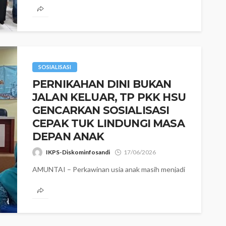
Narkoba (KRISAN) di...
SOSIALISASI
PERNIKAHAN DINI BUKAN
JALAN KELUAR, TP PKK HSU
GENCARKAN SOSIALISASI
CEPAK TUK LINDUNGI MASA
DEPAN ANAK ‎
IKPS-Diskominfosandi
17/06/2026
AMUNTAI – Perkawinan usia anak masih menjadi
tantangan nyata yang harus dihadapi bersama di
Kabupaten Hulu Sungai Utara (HSU). Secara...