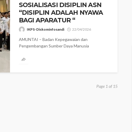
SOSIALISASI DISIPLIN ASN
“DISIPLIN ADALAH NYAWA
BAGI APARATUR “
IKPS-Diskominfosandi
22/04/2026
AMUNTAI – Badan Kepegawaian dan
Pengembangan Sumber Daya Manusia
(BKPSDM) Kabupaten Hulu Sungai Utara (HSU)
menggelar kegiatan Sosialisasi Disiplin Aparatur...
Page 1 of 15