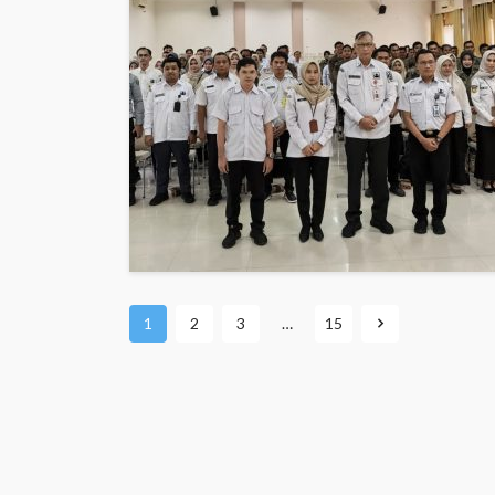
1
2
3
…
15