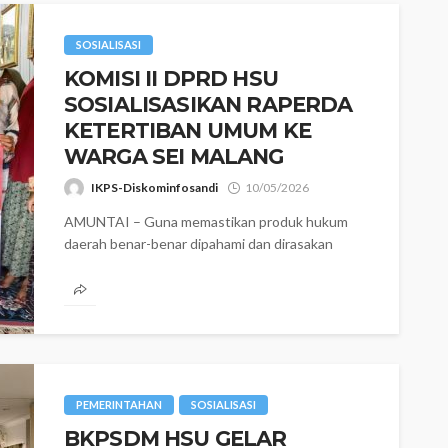
SOSIALISASI
KOMISI II DPRD HSU
SOSIALISASIKAN RAPERDA
KETERTIBAN UMUM KE
WARGA SEI MALANG
IKPS-Diskominfosandi
10/05/2026
AMUNTAI – Guna memastikan produk hukum
daerah benar-benar dipahami dan dirasakan
manfaatnya oleh masyarakat, anggota Komisi II
DPRD Kabupaten Hulu...
PEMERINTAHAN
SOSIALISASI
‎​BKPSDM HSU GELAR