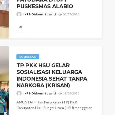
PUSKESMAS ALABIO
IKPS-Diskominfosandi
01/07/2026
AMUNTAI – Ketua Tim Penggerak
Pemberdayaan dan Kesejahteraan Keluarga (TP
PKK) Kabupaten Hulu Sungai Utara (HSU) Hj
Murniati Sahrujani menyampaikan...
SOSIALISASI
‎TP PKK HSU GELAR
SOSIALISASI KELUARGA
INDONESIA SEHAT TANPA
NARKOBA (KRISAN)
IKPS-Diskominfosandi
19/06/2026
AMUNTAI – Tim Penggerak (TP) PKK
Kabupaten Hulu Sungai Utara (HSU) menggelar
Sosialisasi Keluarga Indonesia Sehat Tanpa