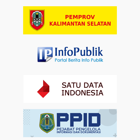
Artikel
03-08-2026 08:52
Dalam Zikir dan Doa Kebangsaan, Tio Menemukan
Makna Keberagaman
Artikel
01-08-2026 18:00
Profil Enam Pemuka Agama Pembaca Doa
Kebangsaan di Monas
Artikel
31-07-2026 16:04
Staf Khusus Menteri Investasi dan Hilirisasi/BKPM:
Investasi Inklusif Dimulai dari Mengubah Cara
Pandang terhadap Penyandang Disabilitas