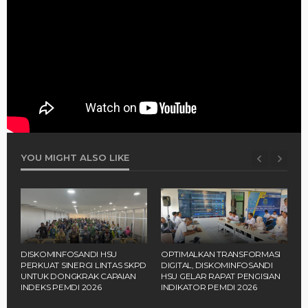
YOU MIGHT ALSO LIKE
‎OPTIMALKAN TRANSFORMASI
‎DPRD HSU GELAR RAPAT
‎
PD
DIGITAL, DISKOMINFOSANDI
PARIPURNA KE-16, FRAKSI
S
HSU GELAR RAPAT PENGISIAN
SAMPAIKAN PANDANGAN
T
INDIKATOR PEMDI 2026 ‎
UMUM TERHADAP LIMA
P
RAPERDA