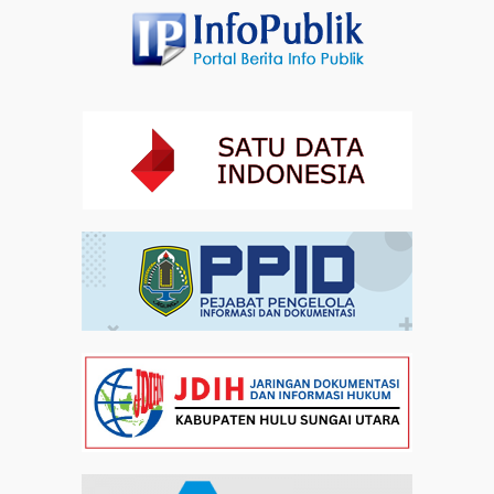
Kebangsaan di Monas
Artikel
31-07-2026 16:04
Staf Khusus Menteri Investasi dan Hilirisasi/BKPM:
Investasi Inklusif Dimulai dari Mengubah Cara
Pandang terhadap Penyandang Disabilitas