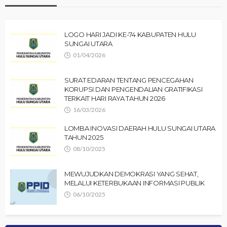
LOGO HARI JADI KE-74 KABUPATEN HULU
SUNGAI UTARA
01/04/2026
SURAT EDARAN TENTANG PENCEGAHAN
KORUPSI DAN PENGENDALIAN GRATIFIKASI
TERKAIT HARI RAYA TAHUN 2026
16/03/2026
LOMBA INOVASI DAERAH HULU SUNGAI UTARA
TAHUN 2025
08/10/2025
MEWUJUDKAN DEMOKRASI YANG SEHAT,
MELALUI KETERBUKAAN INFORMASI PUBLIK
06/10/2025