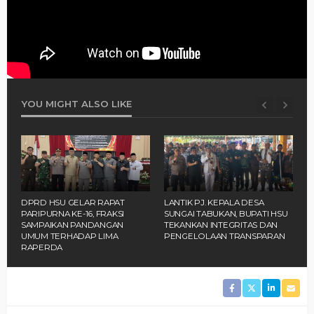
YOU MIGHT ALSO LIKE
I
‎DPRD HSU GELAR RAPAT
‎LANTIK PJ. KEPALA DESA
R
PARIPURNA KE-16, FRAKSI
SUNGAI TABUKAN, BUPATI HSU
H
SAMPAIKAN PANDANGAN
TEKANKAN INTEGRITAS DAN
R
UMUM TERHADAP LIMA
PENGELOLAAN TRANSPARAN
D
RAPERDA