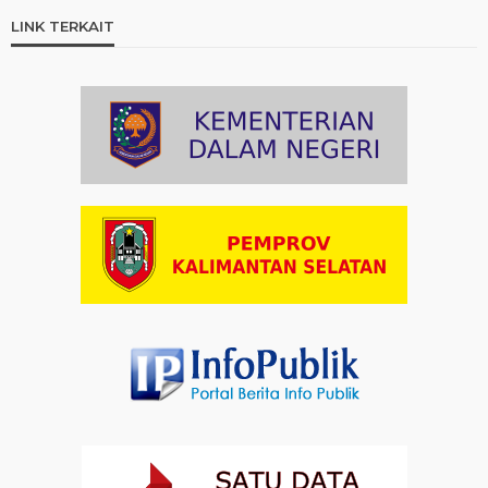
Ini Teks Lengkap Doa Kebangsaan Umat Kristen
LINK TERKAIT
Protestan di Monas
Artikel
03-08-2026 09:38
Paduan Suara yang Menyatukan Harapan untuk
Indonesia
Artikel
03-08-2026 08:52
Dalam Zikir dan Doa Kebangsaan, Tio Menemukan
Makna Keberagaman
Artikel
01-08-2026 18:00
Profil Enam Pemuka Agama Pembaca Doa
Kebangsaan di Monas
Artikel
31-07-2026 16:04
Staf Khusus Menteri Investasi dan Hilirisasi/BKPM:
Investasi Inklusif Dimulai dari Mengubah Cara
Pandang terhadap Penyandang Disabilitas