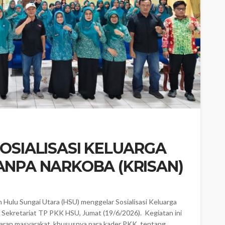
SOSIALISASI KELUARGA
ANPA NARKOBA (KRISAN)
lu Sungai Utara (HSU) menggelar Sosialisasi Keluarga
Sekretariat TP PKK HSU, Jumat (19/6/2026). ‎ Kegiatan ini
ran masyarakat, khususnya para kader PKK, tentang