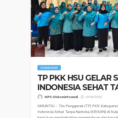
SOSIALISASI
‎TP PKK HSU GELAR 
INDONESIA SEHAT T
IKPS-Diskominfosandi
19/06/2026
AMUNTAI – Tim Penggerak (TP) PKK Kabupaten Hu
Indonesia Sehat Tanpa Narkoba (KRISAN) di Aula 
bertujuan meningkatkan pengetahuan dan kesada