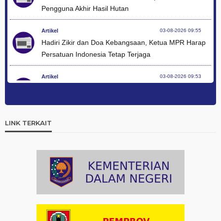
Pengguna Akhir Hasil Hutan
Artikel
03-08-2026 09:55
Hadiri Zikir dan Doa Kebangsaan, Ketua MPR Harap
Persatuan Indonesia Tetap Terjaga
Artikel
03-08-2026 09:53
Apresiasi Tokoh Agama di Zikir dan Doa Kebangsaan,
Menag Bicara Kerukunan Modal Pembangunan
LINK TERKAIT
Artikel
03-08-2026 09:49
Hadiah Al-Qur'an untuk Mereka yang Menghadiahkan
Kemerdekaan
Artikel
03-08-2026 09:42
Ini Teks Lengkap Doa Kebangsaan Umat Kristen
Protestan di Monas
Artikel
03-08-2026 09:38