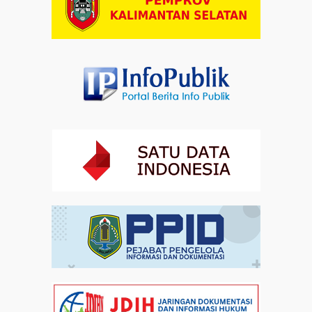
Paduan Suara yang Menyatukan Harapan untuk
Indonesia
Artikel
03-08-2026 08:52
Dalam Zikir dan Doa Kebangsaan, Tio Menemukan
Makna Keberagaman
Artikel
01-08-2026 18:00
Profil Enam Pemuka Agama Pembaca Doa
Kebangsaan di Monas