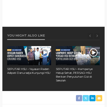
YOU MIGHT ALSO LIKE
SEPUTAR HSU – Yayasan Raden
SEPUTAR HSU – Kampanye
S
Adipati Danuradja Kunjungi HSU
Hidup Sehat, PERSAGI HSU
B
L
Berikan Penyuluhan Gizi di
I
Sekolah
S