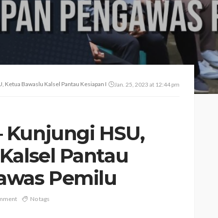
, Ketua Bawaslu Kalsel Pantau Kesiapan Pengawas Pemilu
Jan. 25, 2023 at 12:44 pm
 Kunjungi HSU,
Kalsel Pantau
awas Pemilu
omment
No tags