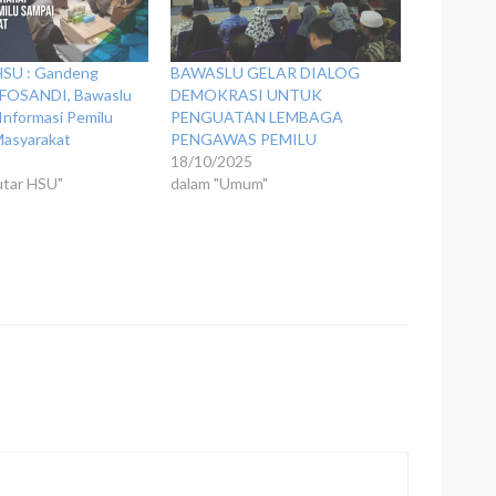
SU : Gandeng
BAWASLU GELAR DIALOG
OSANDI, Bawaslu
DEMOKRASI UNTUK
Informasi Pemilu
PENGUATAN LEMBAGA
Masyarakat
PENGAWAS PEMILU
3
18/10/2025
utar HSU"
dalam "Umum"