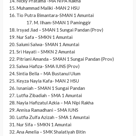
‎14. Nicky Pratama -MA NIPA Rakha
‎15. Muhammad Maliki -MAN 2 HSU
‎16. Tio Putra Bimantara-SMAN 1 Amuntai
17. M. Ilham-SMAN 1 Paminggir
‎18. Irsyad Jiad – SMAN 1 Sungai Pandan (Prov)
‎19. Nur Safa – SMKN 1 Amuntai
‎20. Salumi Salwa- SMAN 1 Amuntai
‎21. Sri Hayati – SMKN 2 Amuntai
‎22. Pitriani Amanda – SMAN 1 Sungai Pandan (Prov)
‎23. Salwa Hafiza- SMA IUNS (Prov)
‎24. Sintia Bella – MA Bustanul Ulum
‎25. Keyza Nayla Kafa- MAN 2 HSU
‎26. Isnaniah – SMAN 1 Sungai Pandan
‎27. Lutfia Zibadiah – SMA 1 Amuntai
‎28. Nayla Hafizatul Azkia – MA Nipi Rakha
‎29. Annisa Ramadhani – SMA IUNS
‎30. Lutfia Zulfa Azizah – SMA 1 Amuntai
‎31. Nur Sifa – SMKN 1 Amuntai
‎32. Ana Amelia – SMK Shalatiyah Bitin