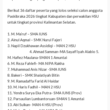
‎Berikut 36 daftar peserta yang lolos seleksi calon anggota
Paskibraka 2026 tingkat Kabupaten dan perwakilan HSU
untuk tingkat provinsi Kalimantan Selatan.
‎1. M. Ma’ruf – SMA IUNS
‎2. Ainul Aqmal – SMK Nurul Fajeri
‎3. Napil Dzukhawan Assidiqi – MAN 2 HSU
4. Ahmad Samman-MA Sayafi’iyah Alabio 5.
M. Hafiez Maulana-SMAN 1 Amuntai
‎6. M. Reza Fahlefi- MA NIPA Rakha
‎7. Muhammad Anis Nizar -SMA IUNS
‎8. Bakeri – SMK Shalatiyah Bitin
‎9. M. Ramadaffa Farid Al Haidar
‎10. M. Haris Fadhil – MAN 2 HSU
‎11. Yendra Surya Eka Putra- SMA IUNS (Prov)
‎12. Parsaulian Lumbantoruan-SMAN 1 Amuntai
‎13. Abi Sulkan- MAN 4 HSU (Prov)