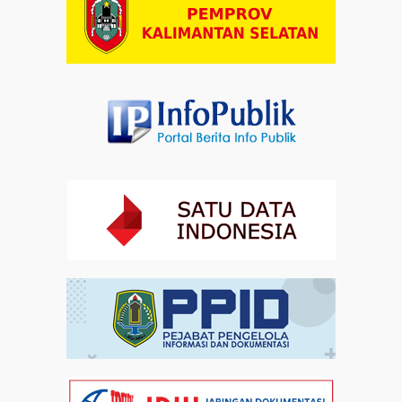
Dalam Zikir dan Doa Kebangsaan, Tio Menemukan
Makna Keberagaman
Artikel
01-08-2026 18:00
Profil Enam Pemuka Agama Pembaca Doa
Kebangsaan di Monas
Artikel
31-07-2026 16:04
Staf Khusus Menteri Investasi dan Hilirisasi/BKPM:
Investasi Inklusif Dimulai dari Mengubah Cara
Pandang terhadap Penyandang Disabilitas