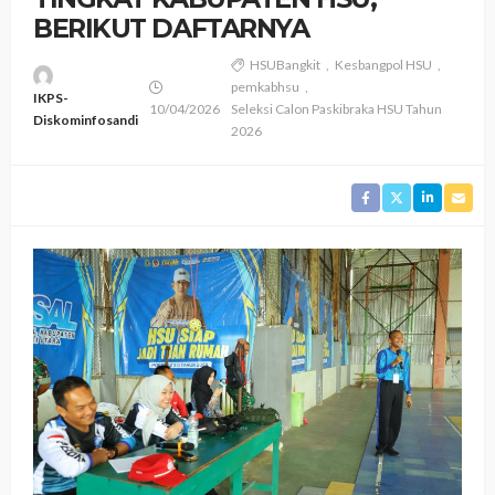
BERIKUT DAFTARNYA ‎
HSUBangkit
Kesbangpol HSU
pemkabhsu
IKPS-
10/04/2026
Seleksi Calon Paskibraka HSU Tahun
Diskominfosandi
2026