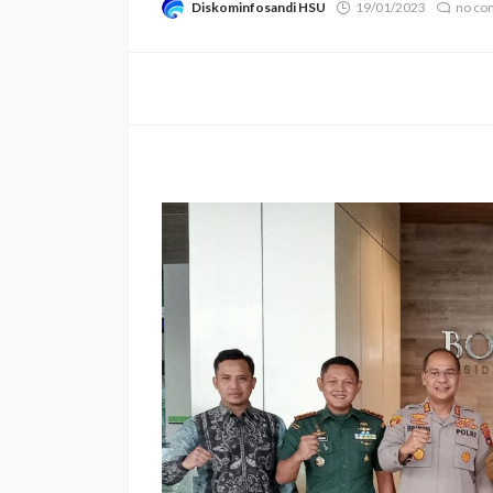
Diskominfosandi HSU
19/01/2023
no c