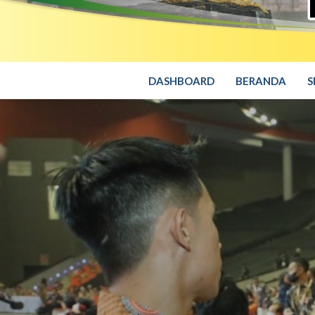
DASHBOARD
BERANDA
S