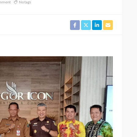
omment
No tags