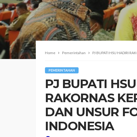
Home
Pemerintahan
PJ BUPATI HSU HADIRI R
PEMERINTAHAN
PJ BUPATI HSU
RAKORNAS KE
DAN UNSUR FO
INDONESIA