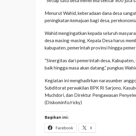
“Setiap satu desa menerima sekitar 800 juta sa
Menurut Wahid, keberadaan dana desa sangat
peningkatan kemajuan bagi desa, perekonomian
Wahid mengingatkan kepada seluruh masyara
desa masing-masing, Kepala Desa harus mem
kabupaten, pemerintah provinsi hingga pemer
“Sinergitas dari pemerintah desa, Kabupaten, 
baik hingga masa akan datang,” pungkas Wahi
Kegiatan ini menghadirkan narasumber anggo
Subditorat perwakilan BPK RI Sarjono, Kasub
Muchdori, dan Direktur Pengawasan Penyel
(Diskominfo/ricky)
Bagikan ini:
Facebook
X