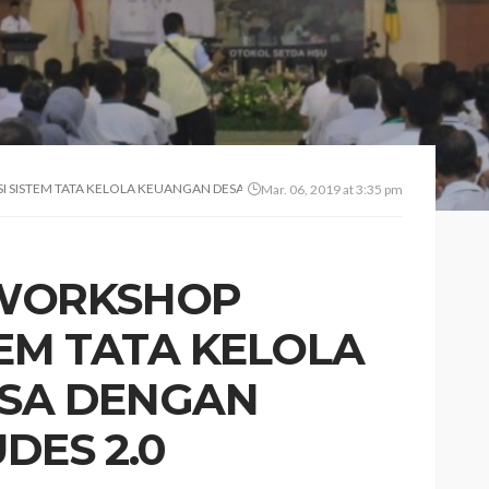
SISTEM TATA KELOLA KEUANGAN DESA DENGAN APLIKASI SISKUDES 2.0
Mar. 06, 2019 at 3:35 pm
 WORKSHOP
TEM TATA KELOLA
SA DENGAN
UDES 2.0