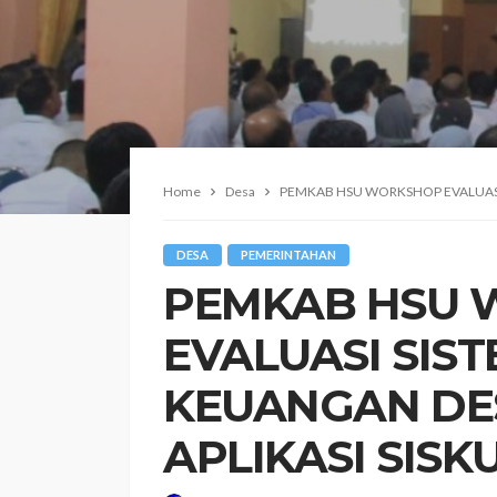
Home
Desa
PEMKAB HSU WORKSHOP EVALUASI 
DESA
PEMERINTAHAN
PEMKAB HSU
EVALUASI SIS
KEUANGAN DE
APLIKASI SISK