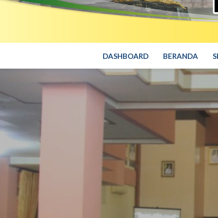
DASHBOARD
BERANDA
S