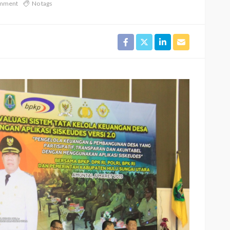
omment
No tags