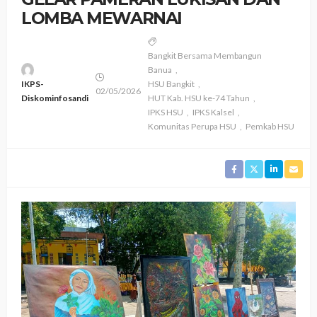
LOMBA MEWARNAI
Bangkit Bersama Membangun
Banua
IKPS-
HSU Bangkit
02/05/2026
Diskominfosandi
HUT Kab. HSU ke-74 Tahun
IPKS HSU
IPKS Kalsel
Komunitas Perupa HSU
Pemkab HSU