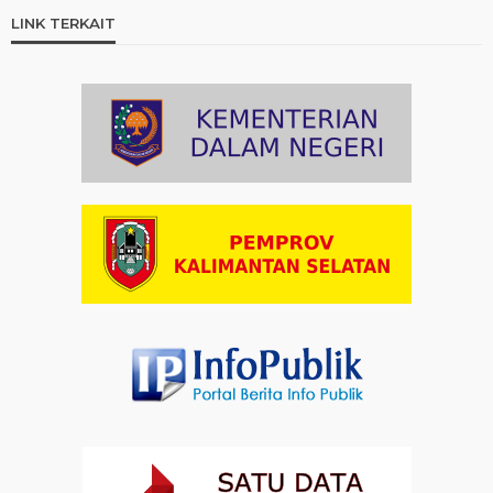
Ini Teks Lengkap Doa Kebangsaan Umat Kristen
LINK TERKAIT
Protestan di Monas
Artikel
03-08-2026 09:38
Paduan Suara yang Menyatukan Harapan untuk
Indonesia
Artikel
03-08-2026 08:52
Dalam Zikir dan Doa Kebangsaan, Tio Menemukan
Makna Keberagaman
Artikel
01-08-2026 18:00
Profil Enam Pemuka Agama Pembaca Doa
Kebangsaan di Monas
Artikel
31-07-2026 16:04
Staf Khusus Menteri Investasi dan Hilirisasi/BKPM:
Investasi Inklusif Dimulai dari Mengubah Cara
Pandang terhadap Penyandang Disabilitas