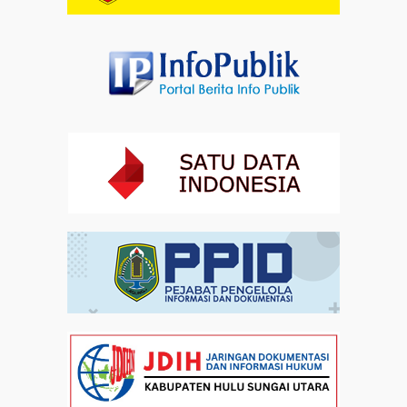
Artikel
01-08-2026 18:00
Profil Enam Pemuka Agama Pembaca Doa
Kebangsaan di Monas
Artikel
31-07-2026 16:04
Staf Khusus Menteri Investasi dan Hilirisasi/BKPM:
Investasi Inklusif Dimulai dari Mengubah Cara
Pandang terhadap Penyandang Disabilitas