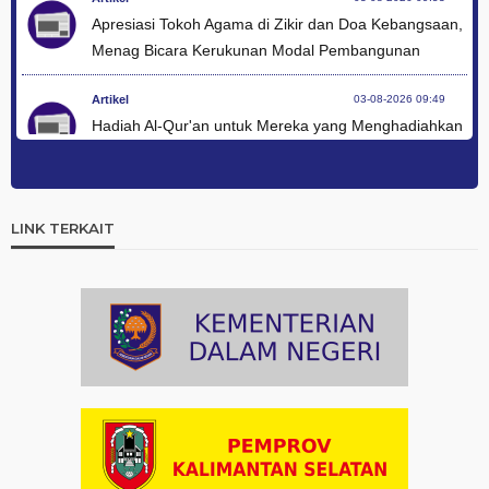
Apresiasi Tokoh Agama di Zikir dan Doa Kebangsaan,
Menag Bicara Kerukunan Modal Pembangunan
Artikel
03-08-2026 09:49
Hadiah Al-Qur'an untuk Mereka yang Menghadiahkan
Kemerdekaan
Artikel
03-08-2026 09:42
Ini Teks Lengkap Doa Kebangsaan Umat Kristen
LINK TERKAIT
Protestan di Monas
Artikel
03-08-2026 09:38
Paduan Suara yang Menyatukan Harapan untuk
Indonesia
Artikel
03-08-2026 08:52
Dalam Zikir dan Doa Kebangsaan, Tio Menemukan
Makna Keberagaman