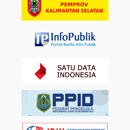
Dalam Zikir dan Doa Kebangsaan, Tio Menemukan
Makna Keberagaman
Artikel
01-08-2026 18:00
Profil Enam Pemuka Agama Pembaca Doa
Kebangsaan di Monas
Artikel
31-07-2026 16:04
Staf Khusus Menteri Investasi dan Hilirisasi/BKPM:
Investasi Inklusif Dimulai dari Mengubah Cara
Pandang terhadap Penyandang Disabilitas