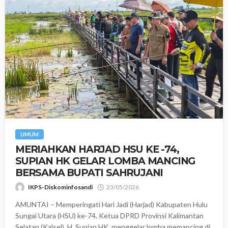
UMUM
‎​MERIAHKAN HARJAD HSU KE -74,
SUPIAN HK GELAR LOMBA MANCING
BERSAMA BUPATI SAHRUJANI
IKPS-Diskominfosandi
23/05/2026
AMUNTAI – Memperingati Hari Jadi (Harjad) Kabupaten Hulu
Sungai Utara (HSU) ke-74, Ketua DPRD Provinsi Kalimantan
Selatan (Kalsel), H. Supian HK, menggelar lomba memancing di