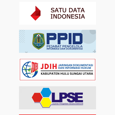
Investasi Inklusif Dimulai dari Mengubah Cara
Pandang terhadap Penyandang Disabilitas