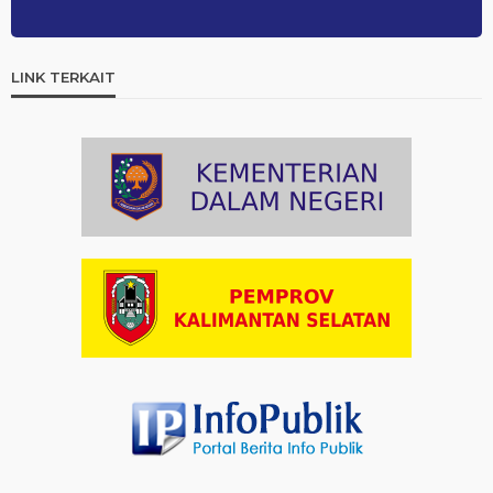
Artikel
03-08-2026 09:42
Ini Teks Lengkap Doa Kebangsaan Umat Kristen
LINK TERKAIT
Protestan di Monas
Artikel
03-08-2026 09:38
Paduan Suara yang Menyatukan Harapan untuk
Indonesia
Artikel
03-08-2026 08:52
Dalam Zikir dan Doa Kebangsaan, Tio Menemukan
Makna Keberagaman
Artikel
01-08-2026 18:00
Profil Enam Pemuka Agama Pembaca Doa
Kebangsaan di Monas
Artikel
31-07-2026 16:04
Staf Khusus Menteri Investasi dan Hilirisasi/BKPM: