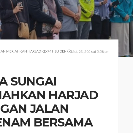
UKAN MERIAHKAN HARJAD KE-74 HSU DENGAN JALAN SANTAI DAN SENAM BERSA
Mei. 23, 2026 at 5:58 pm
GA SUNGAI
IAHKAN HARJAD
NGAN JALAN
SENAM BERSAMA