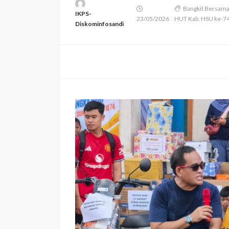
Bangkit Bersam
IKPS-
23/05/2026
HUT Kab. HSU ke-7
Diskominfosandi