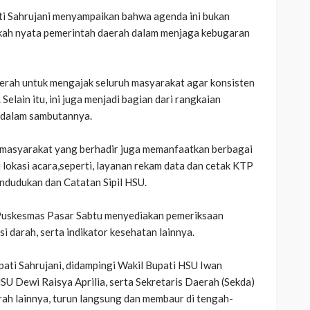
pati Sahrujani menyampaikan bahwa agenda ini bukan
gkah nyata pemerintah daerah dalam menjaga kebugaran
aerah untuk mengajak seluruh masyarakat agar konsisten
elain itu, ini juga menjadi bagian dari rangkaian
i dalam sambutannya.
h, masyarakat yang berhadir juga memanfaatkan berbagai
i lokasi acara,seperti, layanan rekam data dan cetak KTP
ndudukan dan Catatan Sipil HSU.
 Puskesmas Pasar Sabtu menyediakan pemeriksaan
si darah, serta indikator kesehatan lainnya.
ati Sahrujani, didampingi Wakil Bupati HSU Iwan
U Dewi Raisya Aprilia, serta Sekretaris Daerah (Sekda)
rah lainnya, turun langsung dan membaur di tengah-