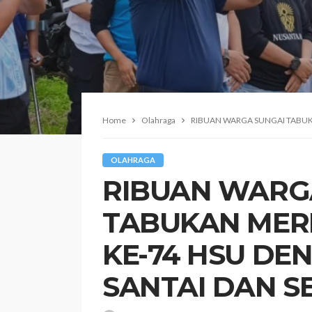
Home
Olahraga
‎​RIBUAN WARGA SUNGAI TAB
OLAHRAGA
‎​RIBUAN WAR
TABUKAN MER
KE-74 HSU DE
SANTAI DAN 