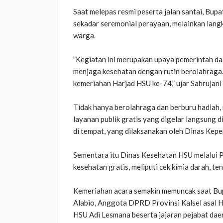
‎​Saat melepas resmi peserta jalan santai, Bu
sekadar seremonial perayaan, melainkan lan
warga.
‎​”Kegiatan ini merupakan upaya pemerintah d
menjaga kesehatan dengan rutin berolahraga. S
kemeriahan Harjad HSU ke-74,” ujar Sahrujan
‎​Tidak hanya berolahraga dan berburu hadia
layanan publik gratis yang digelar langsung d
di tempat, yang dilaksanakan oleh Dinas Kepe
‎Sementara itu Dinas Kesehatan HSU melalui
kesehatan gratis, meliputi cek kimia darah, ten
‎​Kemeriahan acara semakin memuncak saat Bup
Alabio, Anggota DPRD Provinsi Kalsel asal HS
HSU Adi Lesmana beserta jajaran pejabat dae