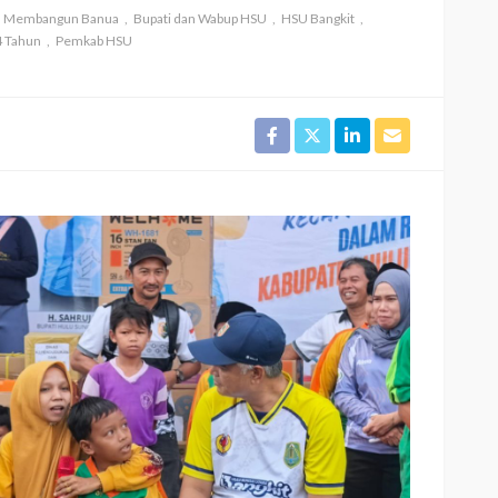
a Membangun Banua
Bupati dan Wabup HSU
HSU Bangkit
4 Tahun
Pemkab HSU