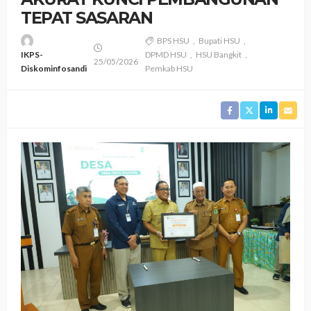
TEPAT SASARAN
BPS HSU
Bupati HSU
IKPS-
DPMD HSU
HSU Bangkit
25/05/2026
Diskominfosandi
Pemkab HSU