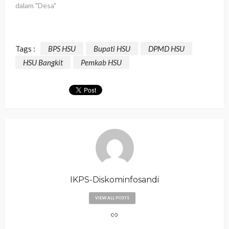
dalam "Desa"
Tags :
BPS HSU
Bupati HSU
DPMD HSU
HSU Bangkit
Pemkab HSU
IKPS-Diskominfosandi
VIEW ALL POSTS