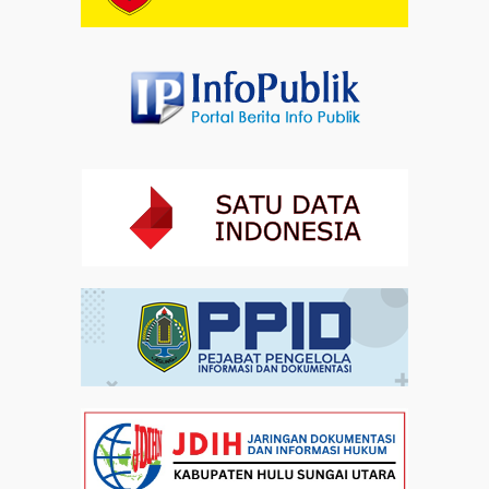
Artikel
01-08-2026 18:00
Profil Enam Pemuka Agama Pembaca Doa
Kebangsaan di Monas
Artikel
31-07-2026 16:04
Staf Khusus Menteri Investasi dan Hilirisasi/BKPM:
Investasi Inklusif Dimulai dari Mengubah Cara
Pandang terhadap Penyandang Disabilitas