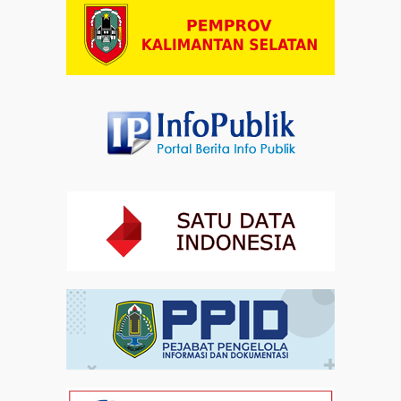
Dalam Zikir dan Doa Kebangsaan, Tio Menemukan
Makna Keberagaman
Artikel
01-08-2026 18:00
Profil Enam Pemuka Agama Pembaca Doa
Kebangsaan di Monas
Artikel
31-07-2026 16:04
Staf Khusus Menteri Investasi dan Hilirisasi/BKPM:
Investasi Inklusif Dimulai dari Mengubah Cara
Pandang terhadap Penyandang Disabilitas