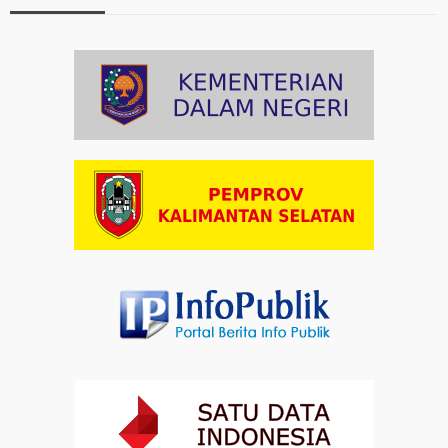
Protestan di Monas
Artikel
03-08-2026 09:38
Paduan Suara yang Menyatukan Harapan untuk
Indonesia
Artikel
03-08-2026 08:52
Dalam Zikir dan Doa Kebangsaan, Tio Menemukan
Makna Keberagaman
Artikel
01-08-2026 18:00
Profil Enam Pemuka Agama Pembaca Doa
Kebangsaan di Monas
Artikel
31-07-2026 16:04
Staf Khusus Menteri Investasi dan Hilirisasi/BKPM:
Investasi Inklusif Dimulai dari Mengubah Cara
Pandang terhadap Penyandang Disabilitas