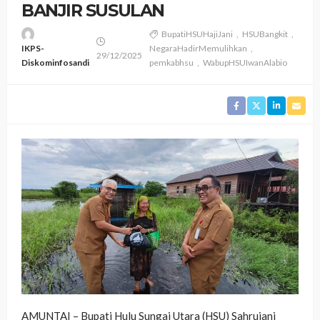
BANJIR SUSULAN
BupatiHSUHajiJani
HSUBangkit
IKPS-
NegaraHadirMemulihkan
29/12/2025
Diskominfosandi
pemkabhsu
WabupHSUIwanAlabio
AMUNTAI – Bupati Hulu Sungai Utara (HSU) Sahrujani