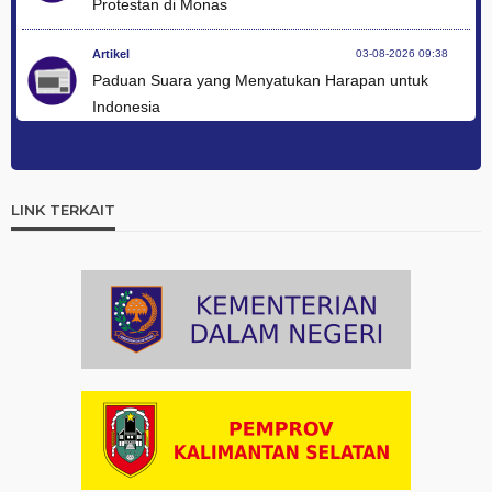
Protestan di Monas
Artikel
03-08-2026 09:38
Paduan Suara yang Menyatukan Harapan untuk
Indonesia
Artikel
03-08-2026 08:52
Dalam Zikir dan Doa Kebangsaan, Tio Menemukan
Makna Keberagaman
LINK TERKAIT
Artikel
01-08-2026 18:00
Profil Enam Pemuka Agama Pembaca Doa
Kebangsaan di Monas
Artikel
31-07-2026 16:04
Staf Khusus Menteri Investasi dan Hilirisasi/BKPM:
Investasi Inklusif Dimulai dari Mengubah Cara
Pandang terhadap Penyandang Disabilitas
Artikel
31-07-2026 12:09