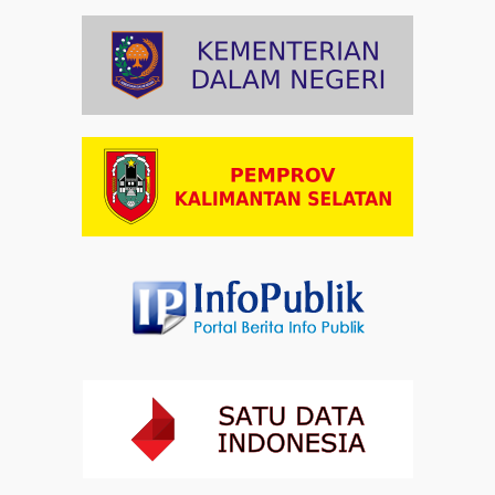
Artikel
03-08-2026 09:38
Paduan Suara yang Menyatukan Harapan untuk
Indonesia
Artikel
03-08-2026 08:52
Dalam Zikir dan Doa Kebangsaan, Tio Menemukan
Makna Keberagaman
Artikel
01-08-2026 18:00
Profil Enam Pemuka Agama Pembaca Doa
Kebangsaan di Monas
Artikel
31-07-2026 16:04
Staf Khusus Menteri Investasi dan Hilirisasi/BKPM:
Investasi Inklusif Dimulai dari Mengubah Cara
Pandang terhadap Penyandang Disabilitas