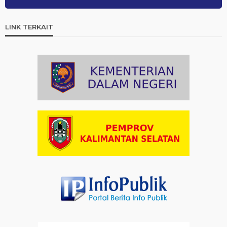
Artikel
03-08-2026 08:52
Dalam Zikir dan Doa Kebangsaan, Tio Menemukan
Makna Keberagaman
LINK TERKAIT
Artikel
01-08-2026 18:00
Profil Enam Pemuka Agama Pembaca Doa
Kebangsaan di Monas
Artikel
31-07-2026 16:04
Staf Khusus Menteri Investasi dan Hilirisasi/BKPM:
Investasi Inklusif Dimulai dari Mengubah Cara
Pandang terhadap Penyandang Disabilitas
Artikel
31-07-2026 12:09
Hindari Kepadatan, Kemenag Imbau Peserta Zikir dan
Doa Kebangsaan Datang Lebih Awal
Artikel
30-07-2026 21:07
Ada Layanan Kesehatan selama Zikir dan Doa