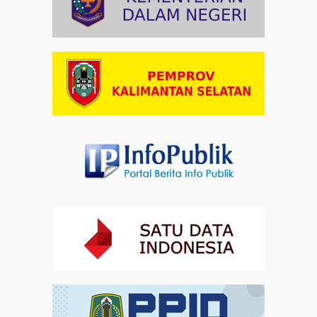
Paduan Suara yang Menyatukan Harapan untuk
Indonesia
Artikel
03-08-2026 08:52
Dalam Zikir dan Doa Kebangsaan, Tio Menemukan
Makna Keberagaman
Artikel
01-08-2026 18:00
Profil Enam Pemuka Agama Pembaca Doa
Kebangsaan di Monas
Artikel
31-07-2026 16:04
Staf Khusus Menteri Investasi dan Hilirisasi/BKPM:
Investasi Inklusif Dimulai dari Mengubah Cara
Pandang terhadap Penyandang Disabilitas