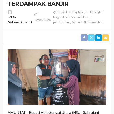
TERDAMPAK BANJIR
BupatiHSUHajiJani
HSUBangkit
IKPS-
NegaraHadirMemulihkan
02/01/2026
Diskominfosandi
pemkabhsu
WabupHSUIwanAlabio
AMUNTAI – Bupati Hulu Sungai Utara (HSU) Sahrujani