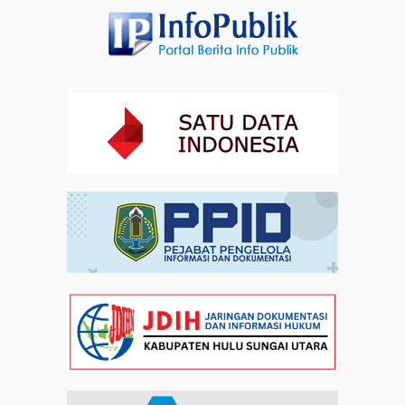
Kebangsaan di Monas
Artikel
31-07-2026 16:04
Staf Khusus Menteri Investasi dan Hilirisasi/BKPM:
Investasi Inklusif Dimulai dari Mengubah Cara
Pandang terhadap Penyandang Disabilitas