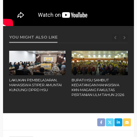
YOU MIGHT ALSO LIKE
‎BUPATI HSU SAMBUT
SEKDA HSU RESMI TUTUP
B
KEDATANGAN MAHASISWA
ORIENTASI 2.230 SANTRI
A
KKN-MAGANG FAKULTAS
PONPES RAKHA AMUNTAI
M
PERTANIAN ULM TAHUN 2026 ‎
D