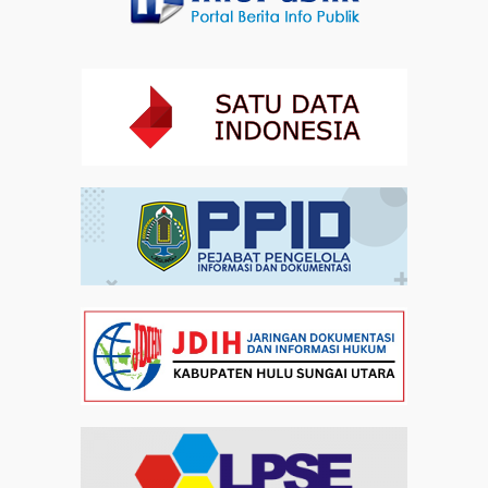
Artikel
31-07-2026 16:04
Staf Khusus Menteri Investasi dan Hilirisasi/BKPM:
Investasi Inklusif Dimulai dari Mengubah Cara
Pandang terhadap Penyandang Disabilitas