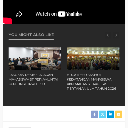
YOU MIGHT ALSO LIKE
‎BUPATI HSU SAMBUT
SEKDA HSU RESMI TUTUP
B
KEDATANGAN MAHASISWA
ORIENTASI 2.230 SANTRI
A
KKN-MAGANG FAKULTAS
PONPES RAKHA AMUNTAI
M
PERTANIAN ULM TAHUN 2026 ‎
D