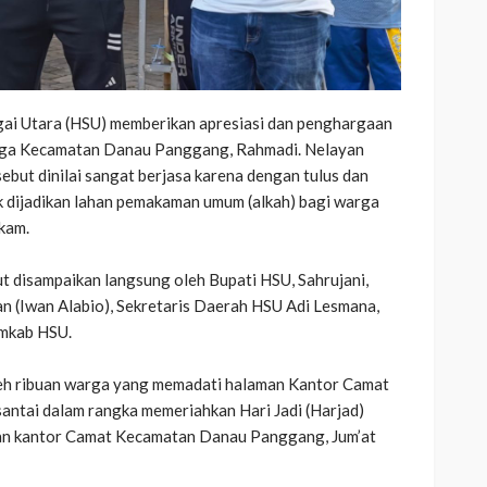
i Utara (HSU) memberikan apresiasi dan penghargaan
arga Kecamatan Danau Panggang, Rahmadi. Nelayan
but dinilai sangat berjasa karena dengan tulus dan
 dijadikan lahan pemakaman umum (alkah) bagi warga
kam.
ut disampaikan langsung oleh Bupati HSU, Sahrujani,
n (Iwan Alabio), Sekretaris Daerah HSU Adi Lesmana,
emkab HSU.
leh ribuan warga yang memadati halaman Kantor Camat
santai dalam rangka memeriahkan Hari Jadi (Harjad)
man kantor Camat Kecamatan Danau Panggang, Jum’at