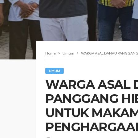
Home
Umum
‎​WARGA ASAL DANAU PANGGAN
UMUM
‎​WARGA ASAL
PANGGANG HI
UNTUK MAKAM
PENGHARGAAN