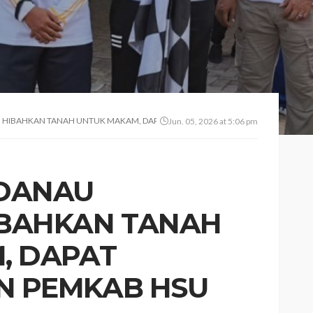
G HIBAHKAN TANAH UNTUK MAKAM, DAPAT PENGHARGAAN PEMKAB HSU
Jun. 05, 2026 at 5:06 pm
 DANAU
BAHKAN TANAH
, DAPAT
 PEMKAB HSU