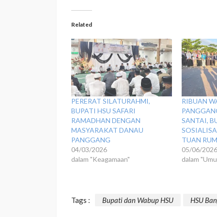
Related
‎PERERAT SILATURAHMI,
‎​RIBUAN 
BUPATI HSU SAFARI
PANGGANG
RAMADHAN DENGAN
SANTAI, B
MASYARAKAT DANAU
SOSIALIS
PANGGANG
TUAN RUM
04/03/2026
05/06/202
dalam "Keagamaan"
dalam "Um
Tags :
Bupati dan Wabup HSU
HSU Ban