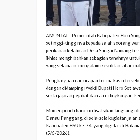
AMUNTAI – Pemerintah Kabupaten Hulu Sunga
setinggi-tingginya kepada salah seorang w
perikanan kelahiran Desa Sungai Namang terse
ikhlas menghibahkan sebagian tanahnya untuk
yang selama ini mengalami kesulitan lahan ma
‎​Penghargaan dan ucapan terima kasih terseb
dengan didampingi Wakil Bupati Hero Setiawa
serta jajaran pejabat daerah di lingkungan P
Momen penuh haru ini disaksikan langsung o
Danau Panggang, di sela-sela kegiatan jalan 
Kabupaten HSU ke-74, yang digelar di Hala
(5/6/2026).