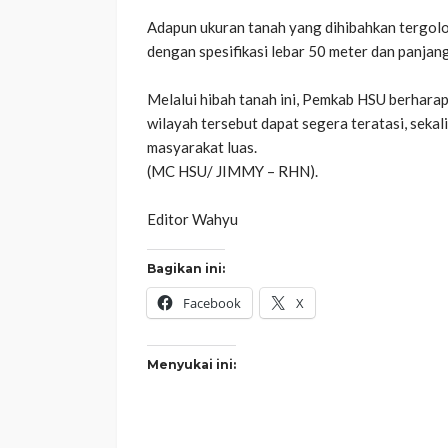
Adapun ukuran tanah yang dihibahkan tergolo
dengan spesifikasi lebar 50 meter dan panjan
‎​Melalui hibah tanah ini, Pemkab HSU berhar
wilayah tersebut dapat segera teratasi, sekal
masyarakat luas.
‎(MC HSU/ JIMMY – RHN).
‎Editor Wahyu
Bagikan ini:
Facebook
X
Menyukai ini: