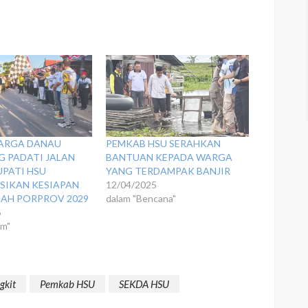
WARGA DANAU
PEMKAB HSU SERAHKAN
 PADATI JALAN
BANTUAN KEPADA WARGA
UPATI HSU
YANG TERDAMPAK BANJIR
ASIKAN KESIAPAN
12/04/2025
AH PORPROV 2029
dalam "Bencana"
6
um"
gkit
Pemkab HSU
SEKDA HSU