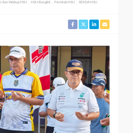
ti dan Wabup HSU
HSU Bangkit
Pemkab HSU
SEKDA HSU