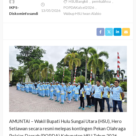
HSUBangkit
pemkabhsu
IKPS-
POPDAKalsel2026
13/05/2026
Diskominfosandi
Wabup HSU Iwan Alabio
AMUNTAI – Wakil Bupati Hulu Sungai Utara (HSU), Hero
Setiawan secara resmi melepas kontingen Pekan Olahraga
Pelajar Daerah (POPDA) Kabupaten HSU Tahun 2026,