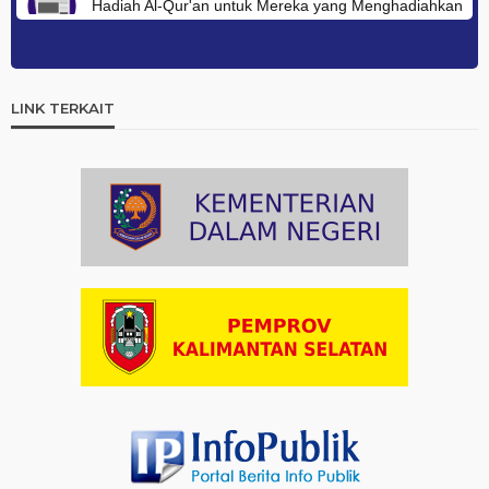
Hadiah Al-Qur'an untuk Mereka yang Menghadiahkan
Kemerdekaan
Artikel
03-08-2026 09:42
Ini Teks Lengkap Doa Kebangsaan Umat Kristen
LINK TERKAIT
Protestan di Monas
Artikel
03-08-2026 09:38
Paduan Suara yang Menyatukan Harapan untuk
Indonesia
Artikel
03-08-2026 08:52
Dalam Zikir dan Doa Kebangsaan, Tio Menemukan
Makna Keberagaman
Artikel
01-08-2026 18:00
Profil Enam Pemuka Agama Pembaca Doa
Kebangsaan di Monas
Artikel
31-07-2026 16:04