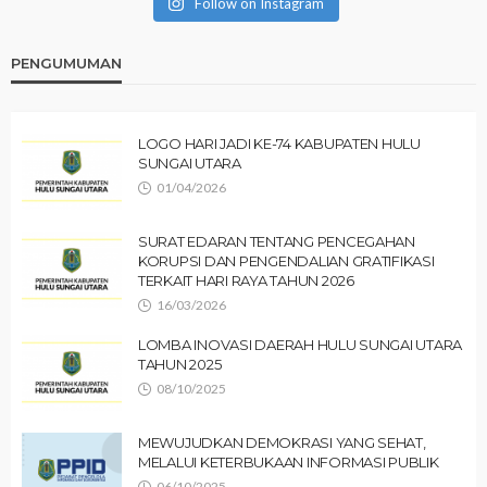
Follow on Instagram
PENGUMUMAN
LOGO HARI JADI KE-74 KABUPATEN HULU
SUNGAI UTARA
01/04/2026
SURAT EDARAN TENTANG PENCEGAHAN
KORUPSI DAN PENGENDALIAN GRATIFIKASI
TERKAIT HARI RAYA TAHUN 2026
16/03/2026
LOMBA INOVASI DAERAH HULU SUNGAI UTARA
TAHUN 2025
08/10/2025
MEWUJUDKAN DEMOKRASI YANG SEHAT,
MELALUI KETERBUKAAN INFORMASI PUBLIK
06/10/2025