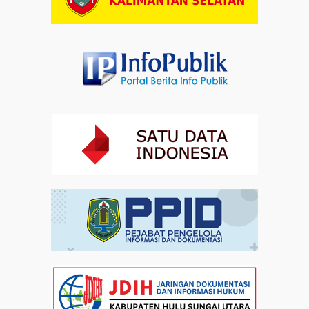
Artikel
01-08-2026 18:00
Profil Enam Pemuka Agama Pembaca Doa
Kebangsaan di Monas
Artikel
31-07-2026 16:04
Staf Khusus Menteri Investasi dan Hilirisasi/BKPM:
Investasi Inklusif Dimulai dari Mengubah Cara
Pandang terhadap Penyandang Disabilitas