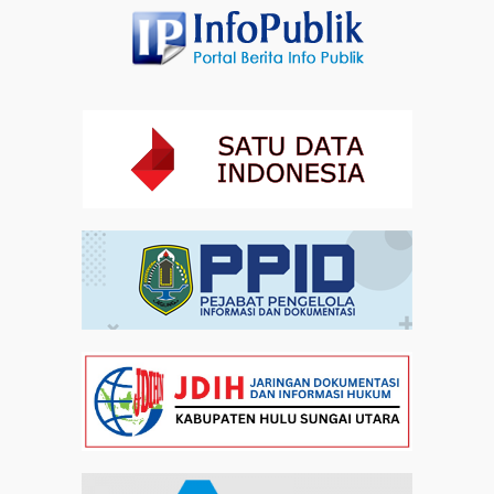
Kebangsaan di Monas
Artikel
31-07-2026 16:04
Staf Khusus Menteri Investasi dan Hilirisasi/BKPM:
Investasi Inklusif Dimulai dari Mengubah Cara
Pandang terhadap Penyandang Disabilitas