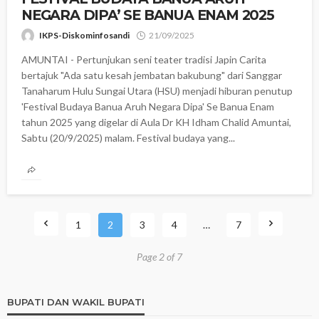
NEGARA DIPA’ SE BANUA ENAM 2025
IKPS-Diskominfosandi
21/09/2025
AMUNTAI - Pertunjukan seni teater tradisi Japin Carita
bertajuk "Ada satu kesah jembatan bakubung" dari Sanggar
Tanaharum Hulu Sungai Utara (HSU) menjadi hiburan penutup
'Festival Budaya Banua Aruh Negara Dipa' Se Banua Enam
tahun 2025 yang digelar di Aula Dr KH Idham Chalid Amuntai,
Sabtu (20/9/2025) malam. Festival budaya yang...
1
2
3
4
…
7
Page 2 of 7
BUPATI DAN WAKIL BUPATI