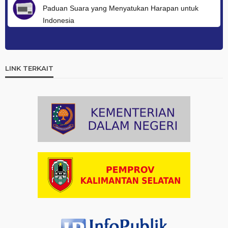
Paduan Suara yang Menyatukan Harapan untuk
Indonesia
Artikel
03-08-2026 08:52
Dalam Zikir dan Doa Kebangsaan, Tio Menemukan
Makna Keberagaman
LINK TERKAIT
Artikel
01-08-2026 18:00
Profil Enam Pemuka Agama Pembaca Doa
Kebangsaan di Monas
Artikel
31-07-2026 16:04
Staf Khusus Menteri Investasi dan Hilirisasi/BKPM:
Investasi Inklusif Dimulai dari Mengubah Cara
Pandang terhadap Penyandang Disabilitas
Artikel
31-07-2026 12:09
Hindari Kepadatan, Kemenag Imbau Peserta Zikir dan
Doa Kebangsaan Datang Lebih Awal