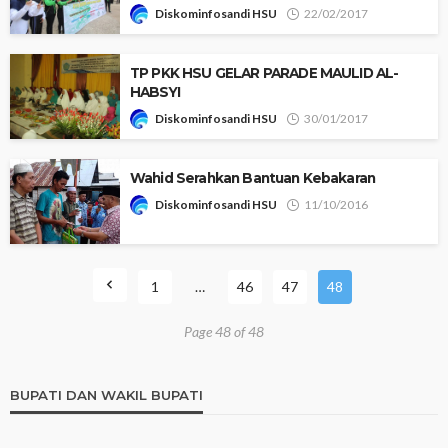
Diskominfosandi HSU
22/02/2017
TP PKK HSU GELAR PARADE MAULID AL-
HABSYI
Diskominfosandi HSU
30/01/2017
Wahid Serahkan Bantuan Kebakaran
Diskominfosandi HSU
11/10/2016
1
…
46
47
48
Page 48 of 48
BUPATI DAN WAKIL BUPATI