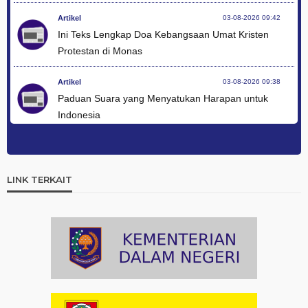
Artikel
03-08-2026 09:42
Ini Teks Lengkap Doa Kebangsaan Umat Kristen
Protestan di Monas
Artikel
03-08-2026 09:38
Paduan Suara yang Menyatukan Harapan untuk
Indonesia
Artikel
03-08-2026 08:52
Dalam Zikir dan Doa Kebangsaan, Tio Menemukan
Makna Keberagaman
LINK TERKAIT
Artikel
01-08-2026 18:00
Profil Enam Pemuka Agama Pembaca Doa
Kebangsaan di Monas
Artikel
31-07-2026 16:04
Staf Khusus Menteri Investasi dan Hilirisasi/BKPM:
Investasi Inklusif Dimulai dari Mengubah Cara