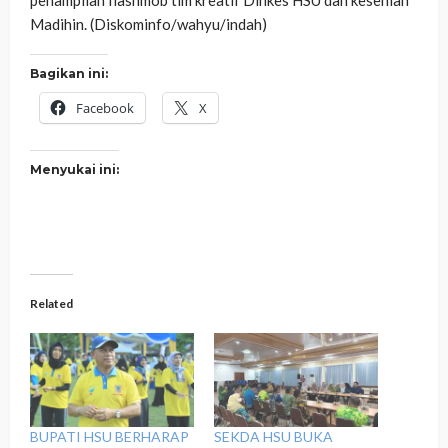
penampilan flashmob tim kreatif Dinkes HSU dan kesenian
Madihin. (Diskominfo/wahyu/indah)
Bagikan ini:
Facebook
X
Menyukai ini:
Related
BUPATI HSU BERHARAP
SEKDA HSU BUKA