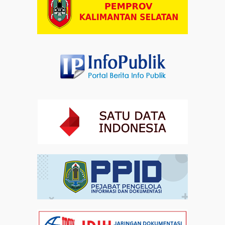
Pandang terhadap Penyandang Disabilitas
Artikel
31-07-2026 12:09
Hindari Kepadatan, Kemenag Imbau Peserta Zikir dan
Doa Kebangsaan Datang Lebih Awal
Artikel
30-07-2026 21:07
Ada Layanan Kesehatan selama Zikir dan Doa
Kebangsaan di Monas