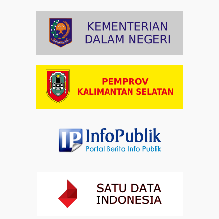
Artikel
03-08-2026 09:38
Paduan Suara yang Menyatukan Harapan untuk
Indonesia
Artikel
03-08-2026 08:52
Dalam Zikir dan Doa Kebangsaan, Tio Menemukan
Makna Keberagaman
Artikel
01-08-2026 18:00
Profil Enam Pemuka Agama Pembaca Doa
Kebangsaan di Monas
Artikel
31-07-2026 16:04
Staf Khusus Menteri Investasi dan Hilirisasi/BKPM:
Investasi Inklusif Dimulai dari Mengubah Cara
Pandang terhadap Penyandang Disabilitas