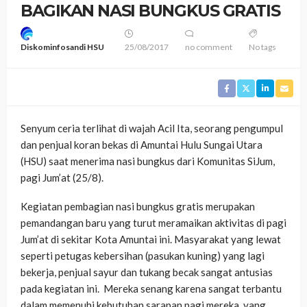
BAGIKAN NASI BUNGKUS GRATIS
Diskominfosandi HSU
25/08/2017
no comment
No tags
Senyum ceria terlihat di wajah Acil Ita, seorang pengumpul
dan penjual koran bekas di Amuntai Hulu Sungai Utara
(HSU) saat menerima nasi bungkus dari Komunitas SiJum,
pagi Jum’at (25/8).
Kegiatan pembagian nasi bungkus gratis merupakan
pemandangan baru yang turut meramaikan aktivitas di pagi
Jum’at di sekitar Kota Amuntai ini. Masyarakat yang lewat
seperti petugas kebersihan (pasukan kuning) yang lagi
bekerja, penjual sayur dan tukang becak sangat antusias
pada kegiatan ini. Mereka senang karena sangat terbantu
dalam memenuhi kebutuhan sarapan pagi mereka, yang