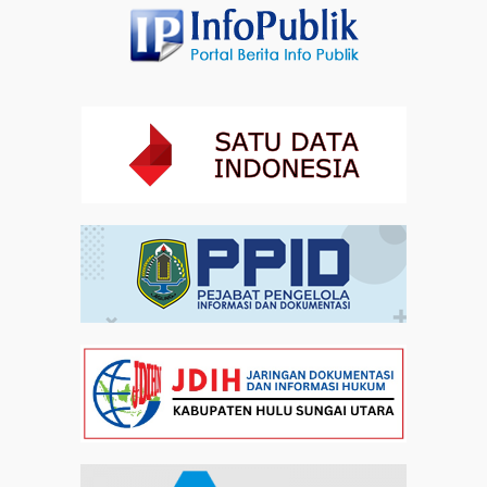
Kebangsaan di Monas
Artikel
31-07-2026 16:04
Staf Khusus Menteri Investasi dan Hilirisasi/BKPM:
Investasi Inklusif Dimulai dari Mengubah Cara
Pandang terhadap Penyandang Disabilitas