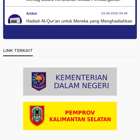
Artikel
03-08-2026 09:49
Hadiah Al-Qur'an untuk Mereka yang Menghadiahkan
Kemerdekaan
Artikel
03-08-2026 09:42
Ini Teks Lengkap Doa Kebangsaan Umat Kristen
LINK TERKAIT
Protestan di Monas
Artikel
03-08-2026 09:38
Paduan Suara yang Menyatukan Harapan untuk
Indonesia
Artikel
03-08-2026 08:52
Dalam Zikir dan Doa Kebangsaan, Tio Menemukan
Makna Keberagaman
Artikel
01-08-2026 18:00
Profil Enam Pemuka Agama Pembaca Doa