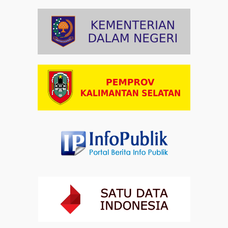
Artikel
03-08-2026 09:38
Paduan Suara yang Menyatukan Harapan untuk
Indonesia
Artikel
03-08-2026 08:52
Dalam Zikir dan Doa Kebangsaan, Tio Menemukan
Makna Keberagaman
Artikel
01-08-2026 18:00
Profil Enam Pemuka Agama Pembaca Doa
Kebangsaan di Monas
Artikel
31-07-2026 16:04
Staf Khusus Menteri Investasi dan Hilirisasi/BKPM:
Investasi Inklusif Dimulai dari Mengubah Cara
Pandang terhadap Penyandang Disabilitas