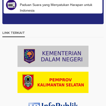
Paduan Suara yang Menyatukan Harapan untuk
Indonesia
Artikel
03-08-2026 08:52
Dalam Zikir dan Doa Kebangsaan, Tio Menemukan
Makna Keberagaman
LINK TERKAIT
Artikel
01-08-2026 18:00
Profil Enam Pemuka Agama Pembaca Doa
Kebangsaan di Monas
Artikel
31-07-2026 16:04
Staf Khusus Menteri Investasi dan Hilirisasi/BKPM:
Investasi Inklusif Dimulai dari Mengubah Cara
Pandang terhadap Penyandang Disabilitas
Artikel
31-07-2026 12:09
Hindari Kepadatan, Kemenag Imbau Peserta Zikir dan
Doa Kebangsaan Datang Lebih Awal