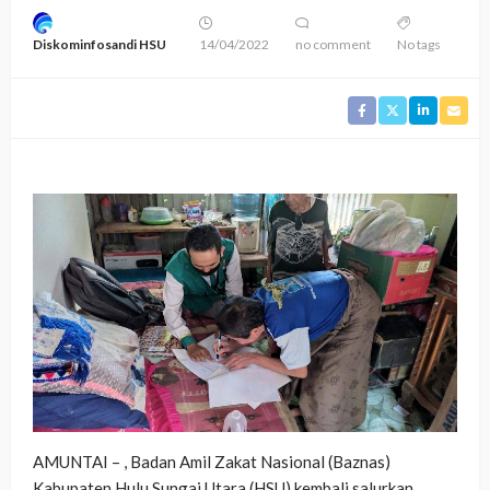
Diskominfosandi HSU
14/04/2022
no comment
No tags
AMUNTAI – , Badan Amil Zakat Nasional (Baznas)
Kabupaten Hulu Sungai Utara (HSU) kembali salurkan