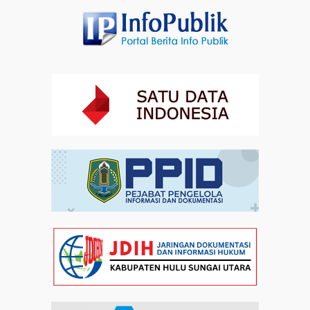
Kebangsaan di Monas
Artikel
31-07-2026 16:04
Staf Khusus Menteri Investasi dan Hilirisasi/BKPM:
Investasi Inklusif Dimulai dari Mengubah Cara
Pandang terhadap Penyandang Disabilitas