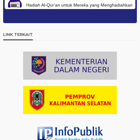
Hadiah Al-Qur'an untuk Mereka yang Menghadiahkan
Kemerdekaan
Artikel
03-08-2026 09:42
Ini Teks Lengkap Doa Kebangsaan Umat Kristen
LINK TERKAIT
Protestan di Monas
Artikel
03-08-2026 09:38
Paduan Suara yang Menyatukan Harapan untuk
Indonesia
Artikel
03-08-2026 08:52
Dalam Zikir dan Doa Kebangsaan, Tio Menemukan
Makna Keberagaman
Artikel
01-08-2026 18:00
Profil Enam Pemuka Agama Pembaca Doa
Kebangsaan di Monas