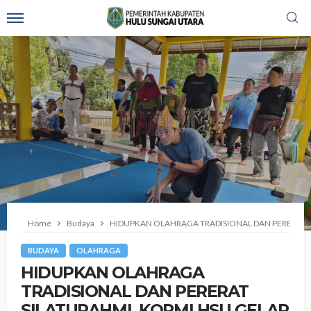
Home
Budaya
‎HIDUPKAN OLAHRAGA TRADISIONAL DAN PERERAT 
BUDAYA
OLAHRAGA
‎HIDUPKAN OLAHRAGA
TRADISIONAL DAN PERERAT
SILATURAHMI, KORMI HSU GELAR