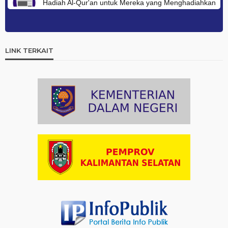
Hadiah Al-Qur'an untuk Mereka yang Menghadiahkan
Kemerdekaan
Artikel
03-08-2026 09:42
Ini Teks Lengkap Doa Kebangsaan Umat Kristen
LINK TERKAIT
Protestan di Monas
Artikel
03-08-2026 09:38
Paduan Suara yang Menyatukan Harapan untuk
Indonesia
Artikel
03-08-2026 08:52
Dalam Zikir dan Doa Kebangsaan, Tio Menemukan
Makna Keberagaman
Artikel
01-08-2026 18:00
Profil Enam Pemuka Agama Pembaca Doa
Kebangsaan di Monas
Artikel
31-07-2026 16:04