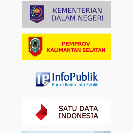
Artikel
03-08-2026 09:38
Paduan Suara yang Menyatukan Harapan untuk
Indonesia
Artikel
03-08-2026 08:52
Dalam Zikir dan Doa Kebangsaan, Tio Menemukan
Makna Keberagaman
Artikel
01-08-2026 18:00
Profil Enam Pemuka Agama Pembaca Doa
Kebangsaan di Monas
Artikel
31-07-2026 16:04
Staf Khusus Menteri Investasi dan Hilirisasi/BKPM:
Investasi Inklusif Dimulai dari Mengubah Cara
Pandang terhadap Penyandang Disabilitas