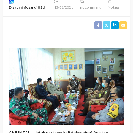
Diskominfosandi HSU
13/01/2021
no comment
No tags
AMUNTAI – Untuk pertama kali didampingi Asisten