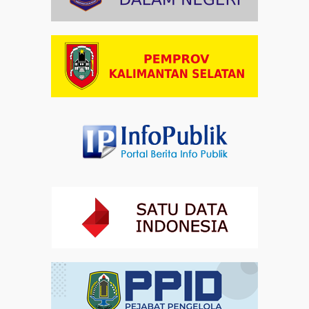
Indonesia
Artikel
03-08-2026 08:52
Dalam Zikir dan Doa Kebangsaan, Tio Menemukan
Makna Keberagaman
Artikel
01-08-2026 18:00
Profil Enam Pemuka Agama Pembaca Doa
Kebangsaan di Monas
Artikel
31-07-2026 16:04
Staf Khusus Menteri Investasi dan Hilirisasi/BKPM:
Investasi Inklusif Dimulai dari Mengubah Cara
Pandang terhadap Penyandang Disabilitas