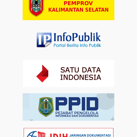
Makna Keberagaman
Artikel
01-08-2026 18:00
Profil Enam Pemuka Agama Pembaca Doa
Kebangsaan di Monas
Artikel
31-07-2026 16:04
Staf Khusus Menteri Investasi dan Hilirisasi/BKPM:
Investasi Inklusif Dimulai dari Mengubah Cara
Pandang terhadap Penyandang Disabilitas