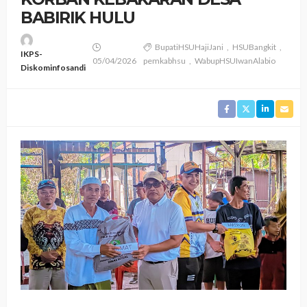
BABIRIK HULU ‎
BupatiHSUHajiJani
HSUBangkit
IKPS-
05/04/2026
pemkabhsu
WabupHSUIwanAlabio
Diskominfosandi