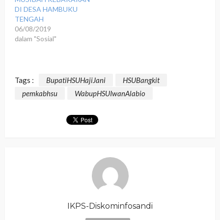
DI DESA HAMBUKU
TENGAH
06/08/2019
dalam "Sosial"
Tags :
BupatiHSUHajiJani
HSUBangkit
pemkabhsu
WabupHSUIwanAlabio
IKPS-Diskominfosandi