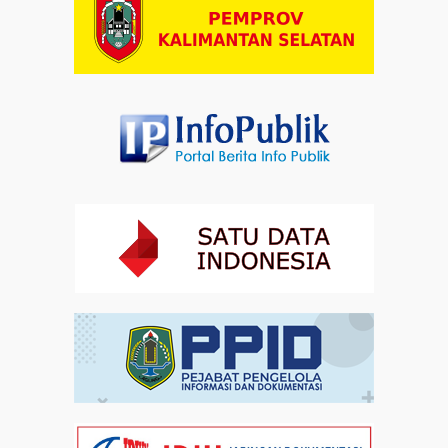
Artikel
03-08-2026 09:38
Paduan Suara yang Menyatukan Harapan untuk
Indonesia
Artikel
03-08-2026 08:52
Dalam Zikir dan Doa Kebangsaan, Tio Menemukan
Makna Keberagaman
Artikel
01-08-2026 18:00
Profil Enam Pemuka Agama Pembaca Doa
Kebangsaan di Monas