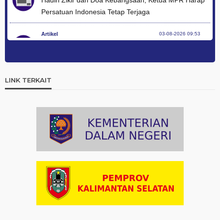
Hadiri Zikir dan Doa Kebangsaan, Ketua MPR Harap
Persatuan Indonesia Tetap Terjaga
Artikel
03-08-2026 09:53
Apresiasi Tokoh Agama di Zikir dan Doa Kebangsaan,
Menag Bicara Kerukunan Modal Pembangunan
LINK TERKAIT
Artikel
03-08-2026 09:49
Hadiah Al-Qur'an untuk Mereka yang Menghadiahkan
Kemerdekaan
Artikel
03-08-2026 09:42
Ini Teks Lengkap Doa Kebangsaan Umat Kristen
Protestan di Monas
Artikel
03-08-2026 09:38
Paduan Suara yang Menyatukan Harapan untuk
Indonesia
Artikel
03-08-2026 08:52