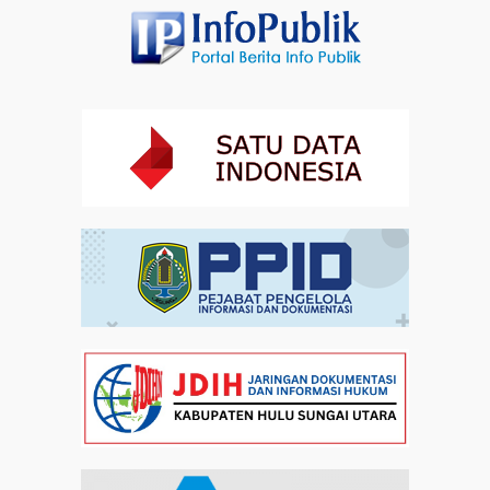
Dalam Zikir dan Doa Kebangsaan, Tio Menemukan
Makna Keberagaman
Artikel
01-08-2026 18:00
Profil Enam Pemuka Agama Pembaca Doa
Kebangsaan di Monas