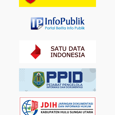
Artikel
01-08-2026 18:00
Profil Enam Pemuka Agama Pembaca Doa
Kebangsaan di Monas
Artikel
31-07-2026 16:04
Staf Khusus Menteri Investasi dan Hilirisasi/BKPM:
Investasi Inklusif Dimulai dari Mengubah Cara
Pandang terhadap Penyandang Disabilitas