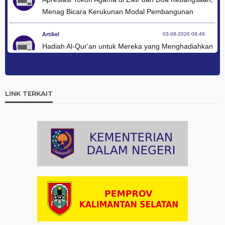
Menag Bicara Kerukunan Modal Pembangunan
Artikel
03-08-2026 09:49
Hadiah Al-Qur'an untuk Mereka yang Menghadiahkan
Kemerdekaan
Artikel
03-08-2026 09:42
Ini Teks Lengkap Doa Kebangsaan Umat Kristen
LINK TERKAIT
Protestan di Monas
Artikel
03-08-2026 09:38
Paduan Suara yang Menyatukan Harapan untuk
Indonesia
Artikel
03-08-2026 08:52
Dalam Zikir dan Doa Kebangsaan, Tio Menemukan
Makna Keberagaman
Artikel
01-08-2026 18:00