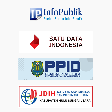
Profil Enam Pemuka Agama Pembaca Doa
Kebangsaan di Monas
Artikel
31-07-2026 16:04
Staf Khusus Menteri Investasi dan Hilirisasi/BKPM:
Investasi Inklusif Dimulai dari Mengubah Cara
Pandang terhadap Penyandang Disabilitas