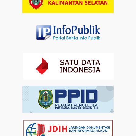
Artikel
01-08-2026 18:00
Profil Enam Pemuka Agama Pembaca Doa
Kebangsaan di Monas
Artikel
31-07-2026 16:04
Staf Khusus Menteri Investasi dan Hilirisasi/BKPM:
Investasi Inklusif Dimulai dari Mengubah Cara
Pandang terhadap Penyandang Disabilitas